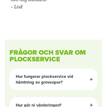
– Lisa
FRÅGOR OCH SVAR OM
PLOCKSERVICE
Hur fungerar plockservice vid
hämtning av grovsopor?
Vår tjänst plockservice innebär hämtning
och bortforsling av möbler, trädgårdsavfall
och grovavfall. Med åren har våra rutiner
Hur gör ni värderingen?