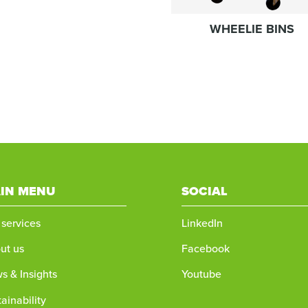
WHEELIE BINS
IN MENU
SOCIAL
 services
LinkedIn
ut us
Facebook
s & Insights
Youtube
ainability