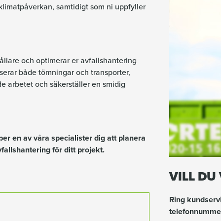
limatpåverkan, samtidigt som ni uppfyller
hållare och optimerar er avfallshantering
viserar både tömningar och transporter,
de arbetet och säkerställer en smidig
er en av våra specialister dig att planera
allshantering för ditt projekt.
VILL DU
Ring kundservi
telefonnumm