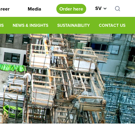
SV
reer
Media
Order here
US
NEWS & INSIGHTS
SUSTAINABILITY
CONTACT US