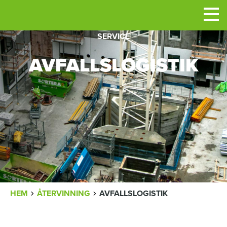
Men
SERVICE
AVFALLSLOGISTIK
LÄNKSTIG
HEM
ÅTERVINNING
AVFALLSLOGISTIK