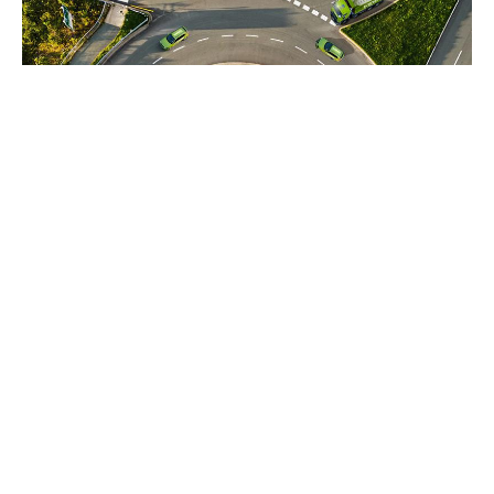
OM SORTERA
FÖR EN CIRKULÄR FRAMTID