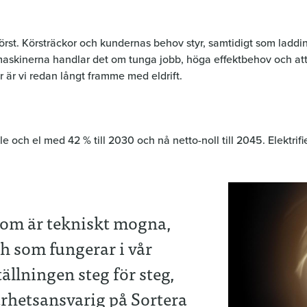
rst. Körsträckor och kundernas behov styr, samtidigt som laddi
maskinerna handlar det om tunga jobb, höga effektbehov och att
 är vi redan långt framme med eldrift.
e och el med 42 % till 2030 och nå netto-noll till 2045. Elektri
som är tekniskt mogna,
h som fungerar i vår
ällningen steg för steg,
arhetsansvarig på Sortera