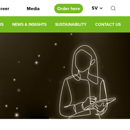
SV
reer
Media
Order here
US
NEWS & INSIGHTS
SUSTAINABILITY
CONTACT US