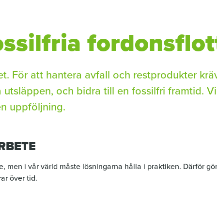
silfria fordons­flo
t. För att hantera avfall och restprodukter krä
utsläppen, och bidra till en fossilfri framtid. V
n uppföljning.
ARBETE
bete, men i vår värld måste lösningarna hålla i praktiken. Därför g
ar över tid.