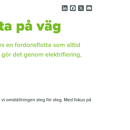
L
F
X
E
i
a
m
tta på väg
n
c
a
k
e
i
e
b
l
d
o
I
o
vs en fordonsflotta som alltid
n
k
i gör det genom elektrifiering,
ör vi omställningen steg för steg. Med fokus på