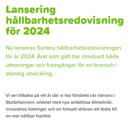
Lansering
n
c
a
k
e
i
hållbarhetsredovisning
e
b
l
d
o
för 2024
I
o
n
k
Nu lanseras Sortera hållbarhetsredovisningen
för år 2024. Året som gått har inneburit både
utmaningar och framgångar för en bransch i
ständig utveckling.
Vi ser tillbaka på ett år där vi har förstärkt vår närvaro i
Storbritannien, arbetat med nya ambitiösa klimatmål,
innovativa lösningar och en fortsatt strävan att bidra till
en mer hållbar framtid.