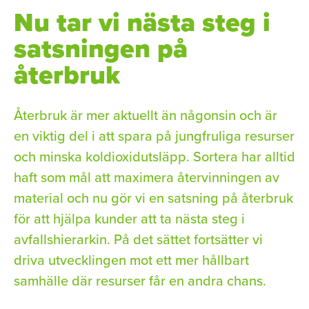
Nu tar vi nästa steg i
n
c
a
k
e
i
satsningen på
e
b
l
d
o
återbruk
I
o
n
k
Återbruk är mer aktuellt än någonsin och är
en viktig del i att spara på jungfruliga resurser
och minska koldioxidutsläpp. Sortera har alltid
haft som mål att maximera återvinningen av
material och nu gör vi en satsning på återbruk
för att hjälpa kunder att ta nästa steg i
avfallshierarkin. På det sättet fortsätter vi
driva utvecklingen mot ett mer hållbart
samhälle där resurser får en andra chans.