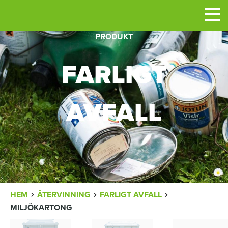
Men
PRODUKT
FARLIGT
AVFALL
LÄNKSTIG
HEM
ÅTERVINNING
FARLIGT AVFALL
MILJÖKARTONG